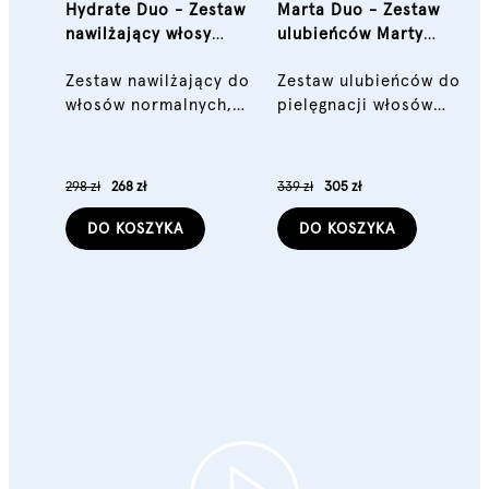
Hydrate Duo - Zestaw
Marta Duo - Zestaw
nawilżający włosy
ulubieńców Marty
Szampon i Odżywka
Zawiślańskiej Szampon
Zestaw nawilżający do
Zestaw ulubieńców do
Nawilżający i Serum
włosów normalnych,
pielęgnacji włosów
Nabłyszczające w
suchych lub kręconych
Marty Zawiślańskiej
Sprayu
składający się z
składający się z
Szamponu i Odżywki z
Szamponu
298 zł
268 zł
339 zł
305 zł
linii Hydrate
Nawilżającego i Serum
Nabłyszczającego w
DO KOSZYKA
DO KOSZYKA
Sprayu