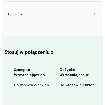
Ostrzeżenia
Stosuj w połączeniu z
Szampon
Odżywka
Wzmacniający do
Wzmacniająca w
włosów 300 ml
Piance do włosów 200
Do włosów cienkich
Do włosów cienkich
ml