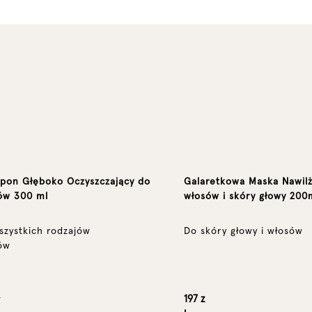
pon Głęboko Oczyszczający do
Galaretkowa Maska Nawilż
ów 300 ml
włosów i skóry głowy 200
szystkich rodzajów
Do skóry głowy i włosów
ów
ł
197 z