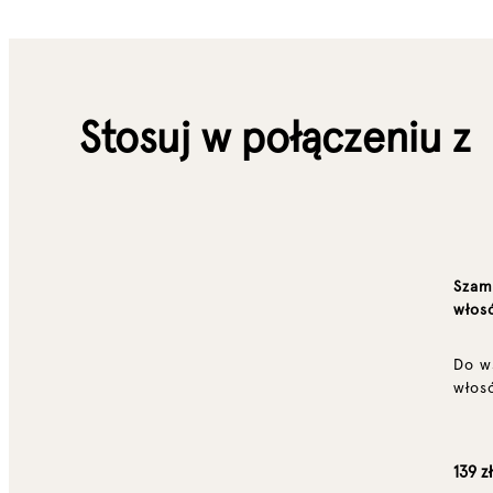
Stosuj w połączeniu z
Szam
włos
Do w
włos
139 z