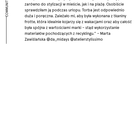
COMMUNITY
zarówno do stylizacji w mieście, jak i na plażę. Osobiście
sprawdziłam ją podczas urlopu. Torba jest odpowiednio
duża i poręczna. Zależało mi, aby była wykonana z tkaniny
frotte, która idealnie kojarzy się z wakacjami oraz aby całość
była spójna z wartościami marki – stąd wykorzystanie
materiałów pochodzących z recyklingu.” – Marta
Zawiślańska @da_midays @atelierstylissimo