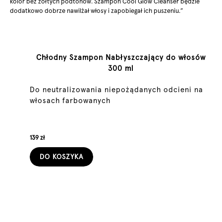
kolor bez żółtych podtonów. Szampon Cool Glow Cleanser będzie
dodatkowo dobrze nawilżał włosy i zapobiegał ich puszeniu.”
Chłodny Szampon Nabłyszczający do włosów
300 ml
Do neutralizowania niepożądanych odcieni na
włosach farbowanych
139 zł
DO KOSZYKA