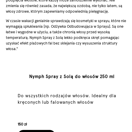
podpięcia włosów, które każdy może samodzielnie wykonać. Nie
zmienia się również zasada, że największą ozdobą, nie tylko latem, są
włosy zdrowe, którym zapewniamy odpowiednią pielęgnację.
W czasie wakacji genialnie sprawdzają się kosmetyki w sprayu, które nie
wymagają spłukiwania [np. Odżywka Odbudowująca w Sprayu]. Są one
łatwe i wygodne w użyciu, a także chronią włosy przed wysoką
temperaturą. Nymph Spray z Solą lekko podkręca skręt pomagając
uzyskać efekt plażowych fal bez sklejania czy wysuszenia struktury
włosa."
Nymph Spray z Solą do włosów 250 ml
Do wszystkich rodzajów włosów. Idealny dla
kręconych lub falowanych włosów
150 zł