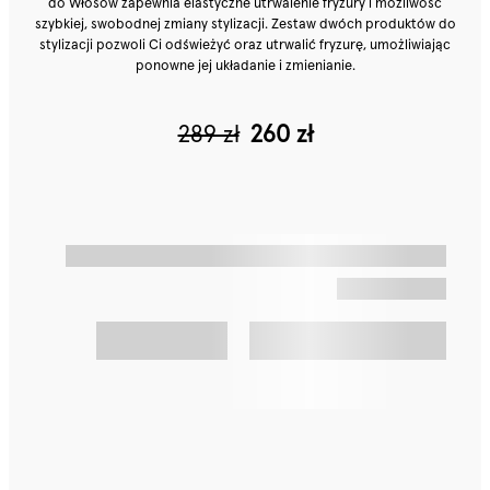
do Włosów zapewnia elastyczne utrwalenie fryzury i możliwość
szybkiej, swobodnej zmiany stylizacji. Zestaw dwóch produktów do
stylizacji pozwoli Ci odświeżyć oraz utrwalić fryzurę, umożliwiając
ponowne jej układanie i zmienianie.
289 zł
260 zł