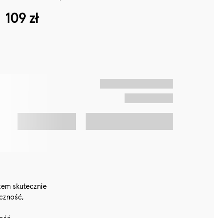
109 zł
zem skutecznie
yczność,