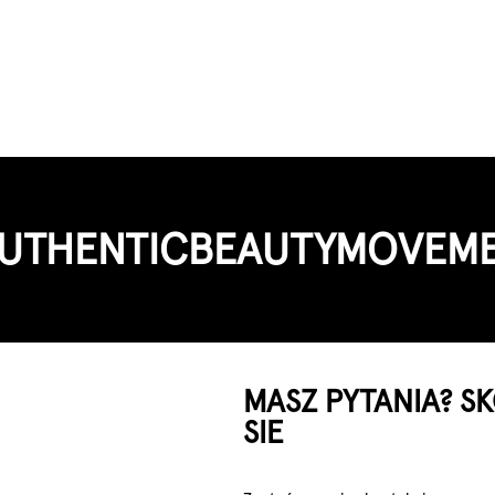
UTHENTIC­BEAUTY­MOVEM
MASZ PYTANIA? S
SIE