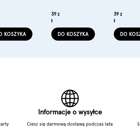
onych
kręconych
porowatych
39 z
39 z
ł
ł
O KOSZYKA
DO KOSZYKA
DO KOS
Informacje o wysyłce
arty
Ciesz się darmową dostawą podczas lata
S