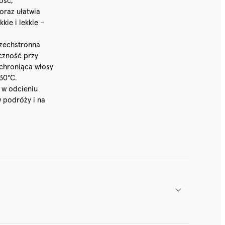
ość,
 oraz ułatwia
kie i lekkie –
szechstronna
yczność przy
, chroniąca włosy
30°C.
 w odcieniu
w podróży i na