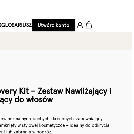
S
GLOSARIUSZ
Utwórz konto
very Kit – Zestaw Nawilżający i
ujący do włosów
sów normalnych, suchych i kręconych, zapewniający
 zamknięty w stylowej kosmetyczce – idealny do odkrycia
zent lub zabrania w podróż.