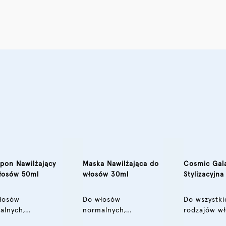
pon Nawilżający
Maska Nawilżająca do
Cosmic Gal
łosów 50ml
włosów 30ml
Stylizacyjn
30 ml
łosów
Do włosów
Do wszystki
alnych,
normalnych,
rodzajów w
ych lub
suchych lub
również