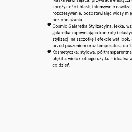
Maska Nawilżająca: przywraca elastyczn
sprężystość i blask, intensywnie nawilża
rozczesywanie, pozostawiając włosy mięk
bez obciążania.
Cosmic Galaretka Stylizacyjna: lekka, w
galaretka zapewniająca kontrolę i elast
stylizacji na szczotkę i efekcie wet look
przed puszeniem oraz temperaturą do 2
Kosmetyczka: stylowa, półtransparentna
błękitu, wielokrotnego użytku – idealna 
co dzień.