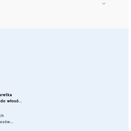
aretka
a do włosów
ch
łosów –