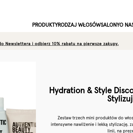
PRODUKTY
RODZAJ WŁOSÓW
SALONY
O NA
 do Newslettera i odbierz 10% rabatu na pierwsze zakupy.
Hydration & Style Disco
Styliz
Zestaw trzech mini produktów do wło
intensywne nawilżenie i lekką stylizację,
linii, na pre