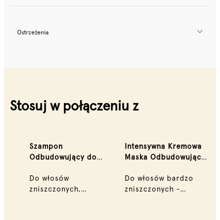
Ostrzeżenia
Stosuj w połączeniu z
Szampon
Intensywna Kremowa
Odbudowujący do
Maska Odbudowująca
włosów 300 ml
do włosów 200 ml
Do włosów
Do włosów bardzo
zniszczonych,
zniszczonych -
suchych, łamliwych i
grubych i szorstkich
poddanych