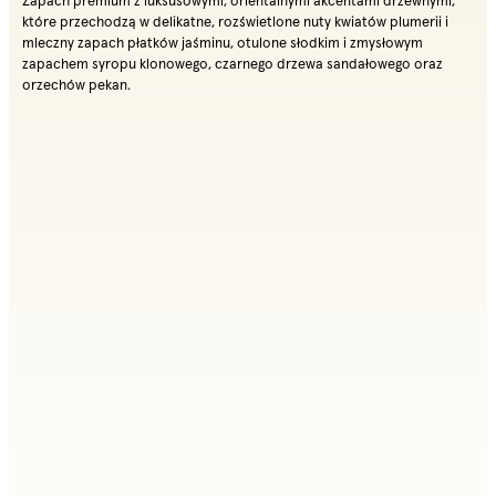
Zapach premium z luksusowymi, orientalnymi akcentami drzewnymi,
które przechodzą w delikatne, rozświetlone nuty kwiatów plumerii i
mleczny zapach płatków jaśminu, otulone słodkim i zmysłowym
zapachem syropu klonowego, czarnego drzewa sandałowego oraz
orzechów pekan​.