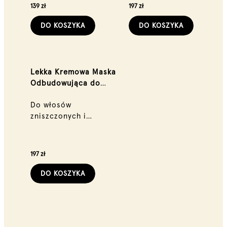
nadmiernym zabiegom
139 zł
197 zł
DO KOSZYKA
DO KOSZYKA
Lekka Kremowa Maska
Odbudowująca do
włosów 200 ml
Do włosów
zniszczonych i
suchych - cienkich i
średniej grubości
197 zł
DO KOSZYKA